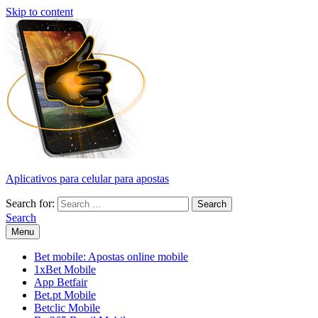
Skip to content
Aplicativos para celular para apostas
Search for:
Search
Menu
Bet mobile: Apostas online mobile
1xBet Mobile
App Betfair
Bet.pt Mobile
Betclic Mobile